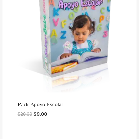
Pack Apoyo Escolar
Original
Current
$
20.00
$
9.00
price
price
was:
is:
$20.00.
$9.00.