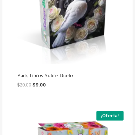
Pack Libros Sobre Duelo
Original
Current
$
20.00
$
9.00
price
price
was:
is:
$20.00.
$9.00.
¡Oferta!