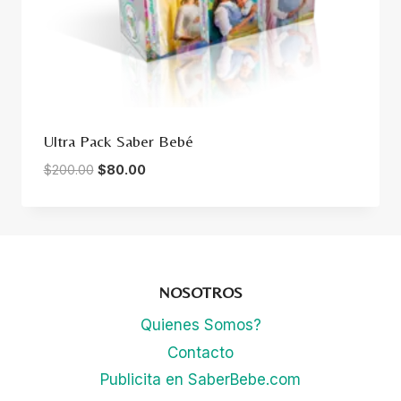
Ultra Pack Saber Bebé
El
El
$
200.00
$
80.00
precio
precio
original
actual
era:
es:
$200.00.
$80.00.
NOSOTROS
Quienes Somos?
Contacto
Publicita en SaberBebe.com