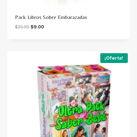
Pack Libros Sobre Embarazadas
El
El
$
20.00
$
9.00
precio
precio
original
actual
era:
es:
$20.00.
$9.00.
¡Oferta!