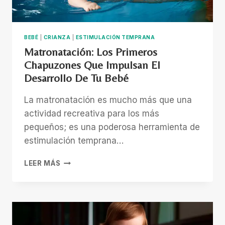
LOS
NIÑOS
BEBÉ
|
CRIANZA
|
ESTIMULACIÓN TEMPRANA
Matronatación: Los Primeros
Chapuzones Que Impulsan El
Desarrollo De Tu Bebé
La matronatación es mucho más que una
actividad recreativa para los más
pequeños; es una poderosa herramienta de
estimulación temprana…
MATRONATACIÓN:
LEER MÁS
LOS
PRIMEROS
CHAPUZONES
QUE
IMPULSAN
EL