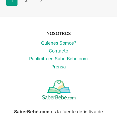
Page
1
2
10
DIVERTIDOS
Page
Navigation
EJERCICIOS
PARA
AYUDARLE
A
NOSOTROS
CAMINAR
Quienes Somos?
Contacto
Publicita en SaberBebe.com
Prensa
SaberBebé.com
es la fuente definitiva de