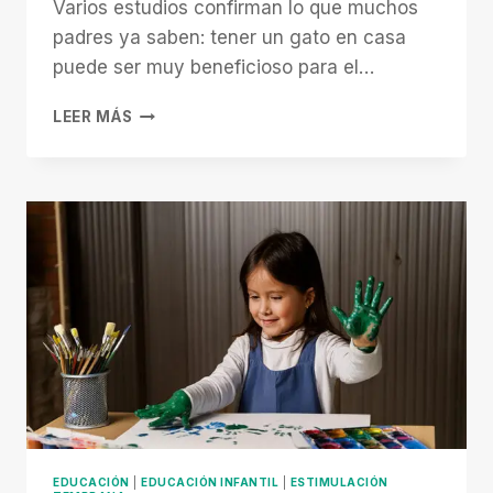
Varios estudios confirman lo que muchos
padres ya saben: tener un gato en casa
puede ser muy beneficioso para el…
BENEFICIOS
LEER MÁS
PARA
LOS
NIÑOS
DE
TENER
UN
GATO
EN
CASA
EDUCACIÓN
|
EDUCACIÓN INFANTIL
|
ESTIMULACIÓN