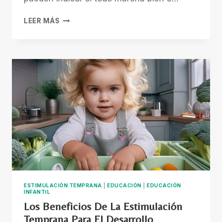
¿TU
LEER MÁS
HIJO
TIENE
MÁS
DE
DOS
AÑOS
Y
AÚN
NO
HABLA?
CUÁNDO
PREOCUPARSE
Y
CÓMO
AYUDARLO
ESTIMULACIÓN TEMPRANA
|
EDUCACIÓN
|
EDUCACIÓN
INFANTIL
Los Beneficios De La Estimulación
Temprana Para El Desarrollo