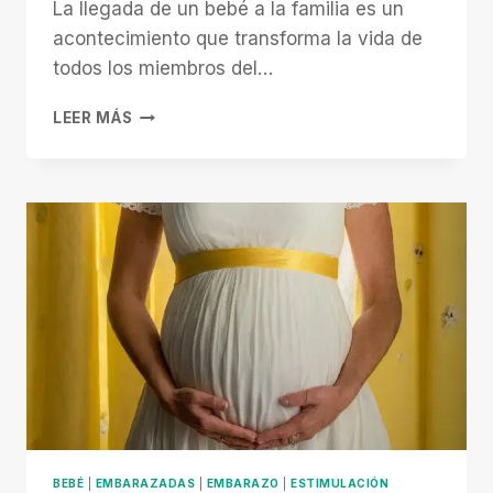
La llegada de un bebé a la familia es un
acontecimiento que transforma la vida de
todos los miembros del…
EL
LEER MÁS
PODER
DE
UNA
MASCOTA:
BENEFICIOS
INCREÍBLES
PARA
TU
BEBÉ
BEBÉ
|
EMBARAZADAS
|
EMBARAZO
|
ESTIMULACIÓN