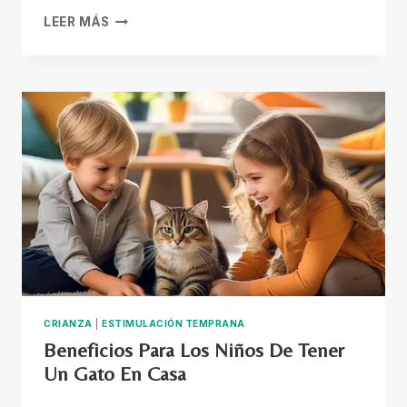
CÓMO
LEER MÁS
LOGRAR
QUE
TU
BEBÉ
SEA
MÁS
AUTÓNOMO
MEDIANTE
EL
MÉTODO
PIKLER
CRIANZA
|
ESTIMULACIÓN TEMPRANA
Beneficios Para Los Niños De Tener
Un Gato En Casa