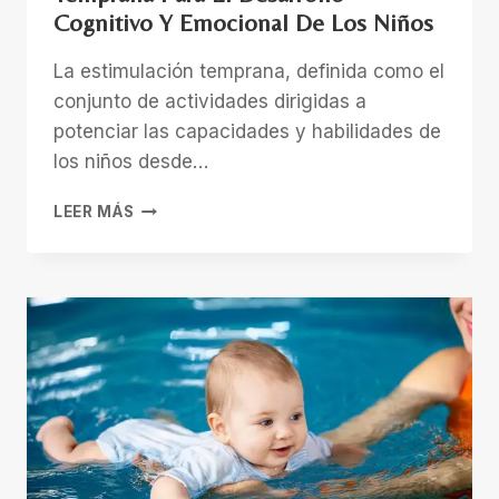
Cognitivo Y Emocional De Los Niños
La estimulación temprana, definida como el
conjunto de actividades dirigidas a
potenciar las capacidades y habilidades de
los niños desde…
LOS
LEER MÁS
BENEFICIOS
DE
LA
ESTIMULACIÓN
TEMPRANA
PARA
EL
DESARROLLO
COGNITIVO
Y
EMOCIONAL
DE