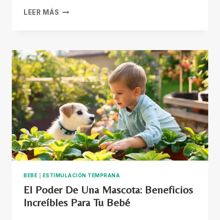
ESTIMULACIÓN
LEER MÁS
TEMPRANA:
LA
CLAVE
PARA
EL
DESARROLLO
DE
LOS
NIÑOS
PREMATUROS
BEBÉ
|
ESTIMULACIÓN TEMPRANA
El Poder De Una Mascota: Beneficios
Increíbles Para Tu Bebé