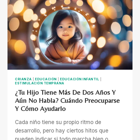
AYUDAN
A
LOS
NIÑOS
CON
TEA
A
GESTIONAR
SUS
EMOCIONES
CRIANZA
|
EDUCACIÓN
|
EDUCACIÓN INFANTIL
|
ESTIMULACIÓN TEMPRANA
¿Tu Hijo Tiene Más De Dos Años Y
Aún No Habla? Cuándo Preocuparse
Y Cómo Ayudarlo
Cada niño tiene su propio ritmo de
desarrollo, pero hay ciertos hitos que
pueden indicar si todo marcha bien o…