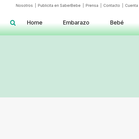
Skip
Nosotros
|
Publicita en SaberBebe
|
Prensa
|
Contacto
|
Cuenta
to
content
Home
Embarazo
Bebé