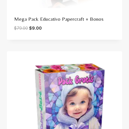
Mega Pack Educativo Papercraft + Bonos
Original
Current
$
79.00
$
9.00
price
price
was:
is:
$79.00.
$9.00.