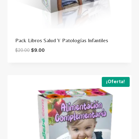
Pack Libros Salud Y Patologías Infantiles
Original
Current
$
20.00
$
9.00
price
price
was:
is:
$20.00.
$9.00.
¡Oferta!