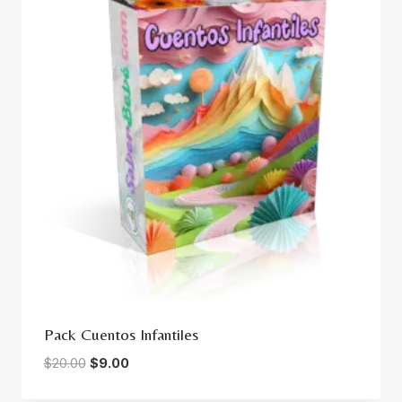
Pack Cuentos Infantiles
Original
Current
$
20.00
$
9.00
price
price