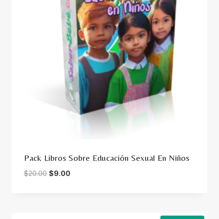
Pack Libros Sobre Educación Sexual En Niños
Original
Current
$
20.00
$
9.00
price
price
was:
is:
$20.00.
$9.00.