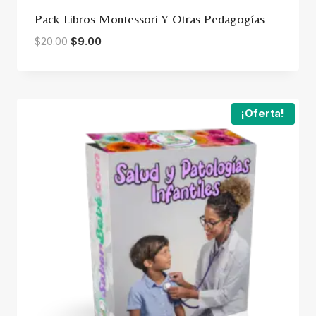
Pack Libros Montessori Y Otras Pedagogías
Original
Current
$
20.00
$
9.00
price
price
was:
is:
$20.00.
$9.00.
¡Oferta!