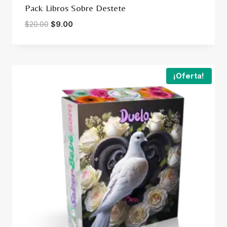
Pack Libros Sobre Destete
Original
Current
$
20.00
$
9.00
price
price
was:
is:
$20.00.
$9.00.
¡Oferta!