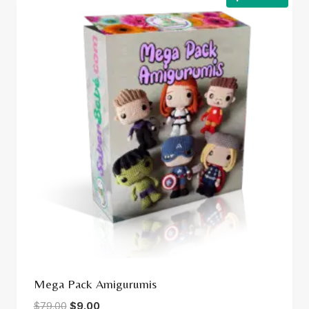
Mega Pack Amigurumis
Original
Current
$
79.00
$
9.00