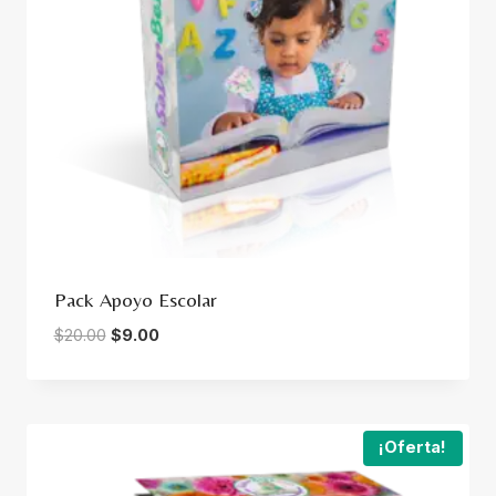
Pack Apoyo Escolar
Original
Current
$
20.00
$
9.00
price
price
was:
is:
$20.00.
$9.00.
¡Oferta!