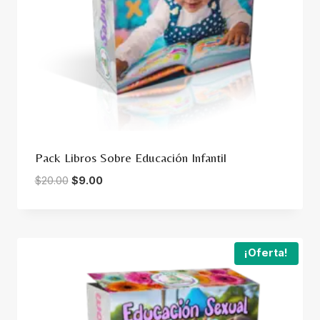
Pack Libros Sobre Educación Infantil
Original
Current
$
20.00
$
9.00
price
price
was:
is:
$20.00.
$9.00.
¡Oferta!