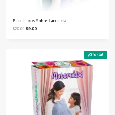
Pack Libros Sobre Lactancia
Original
Current
$
20.00
$
9.00
price
price
was:
is:
$20.00.
$9.00.
¡Oferta!