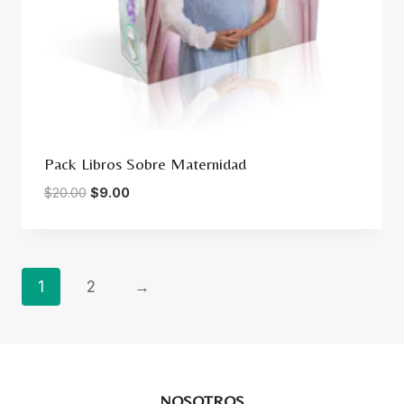
Pack Libros Sobre Maternidad
Original
Current
$
20.00
$
9.00
price
price
was:
is:
$20.00.
$9.00.
1
2
→
NOSOTROS