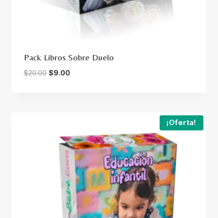
Pack Libros Sobre Duelo
Original
Current
$
20.00
$
9.00
price
price
was:
is:
$20.00.
$9.00.
¡Oferta!