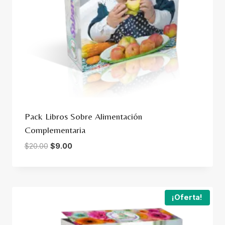
Pack Libros Sobre Alimentación
Complementaria
Original
Current
$
20.00
$
9.00
price
price
was:
is:
$20.00.
$9.00.
¡Oferta!