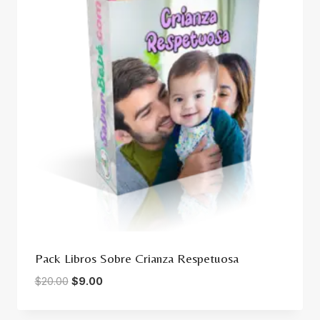
Pack Libros Sobre Crianza Respetuosa
Original
Current
$
20.00
$
9.00
price
price
was:
is: