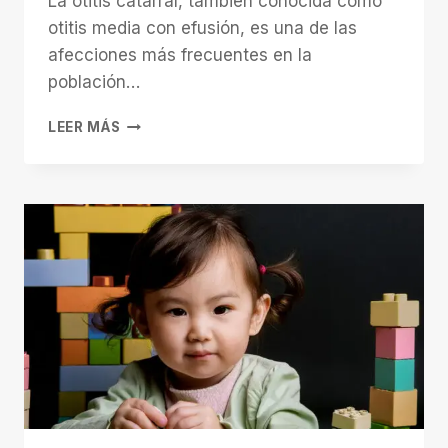
La otitis catarral, también conocida como
otitis media con efusión, es una de las
afecciones más frecuentes en la
población…
OTITIS
LEER MÁS
CATARRAL
EN
NIÑOS:
QUÉ
ES
Y
CÓMO
TRATARLA