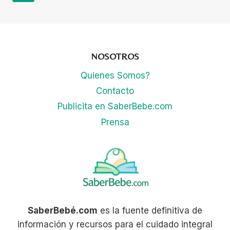
COMO
Page
Navigation
PROTEGER
A
MAMÁ
Y
NOSOTROS
BEBÉ
Quienes Somos?
Contacto
Publicita en SaberBebe.com
Prensa
SaberBebé.com
es la fuente definitiva de
información y recursos para el cuidado integral