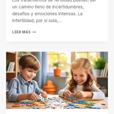
Los tratamientos de fertilidad pueden ser
un camino lleno de incertidumbres,
desafíos y emociones intensas. La
infertilidad, por sí sola,…
LA
LEER MÁS
FUERZA
DE
LA
MENTE:
LA
IMPORTANCIA
DE
LA
ASISTENCIA
PSICOLÓGICA
EN
TRATAMIENTOS
DE
FERTILIDAD