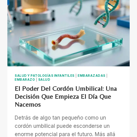
HISTORIAS
QUE
TRANSFORMAN
VIDAS
Y
UNA
MEDICINA
QUE
YA
ES
PRESENTE
SALUD Y PATOLOGÍAS INFANTILES
|
EMBARAZADAS
|
EMBARAZO
|
SALUD
El Poder Del Cordón Umbilical: Una
Decisión Que Empieza El Día Que
Nacemos
Detrás de algo tan pequeño como un
cordón umbilical puede esconderse un
enorme potencial para el futuro. Más allá