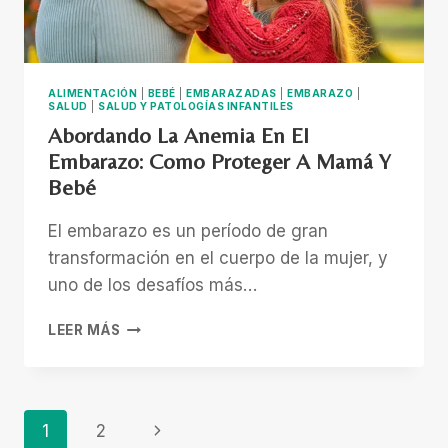
ALIMENTACIÓN
|
BEBÉ
|
EMBARAZADAS
|
EMBARAZO
|
SALUD
|
SALUD Y PATOLOGÍAS INFANTILES
Abordando La Anemia En El
Embarazo: Como Proteger A Mamá Y
Bebé
El embarazo es un período de gran
transformación en el cuerpo de la mujer, y
uno de los desafíos más…
ABORDANDO
LEER MÁS
LA
ANEMIA
EN
EL
Page
Next
1
2
EMBARAZO: