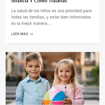
Infancia Y Cómo Tratarlas
La salud de los niños es una prioridad para
todas las familias, y estar bien informados
es la mejor manera…
10
LEER MÁS
ENFERMEDADES
COMUNES
EN
LA
INFANCIA
Y
CÓMO
TRATARLAS