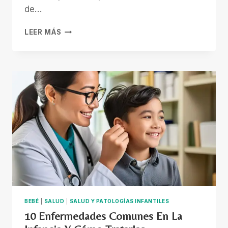
de…
EL
LEER MÁS
PODER
DEL
CORDÓN
UMBILICAL:
UNA
DECISIÓN
QUE
EMPIEZA
EL
DÍA
QUE
NACEMOS
BEBÉ
|
SALUD
|
SALUD Y PATOLOGÍAS INFANTILES
10 Enfermedades Comunes En La