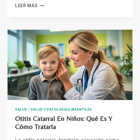
LLAGAS
LEER MÁS
EN
NIÑOS
Y
BEBÉS:
CÓMO
IDENTIFICARLAS
Y
TRATARLAS
SALUD
|
SALUD Y PATOLOGÍAS INFANTILES
Otitis Catarral En Niños: Qué Es Y
Cómo Tratarla