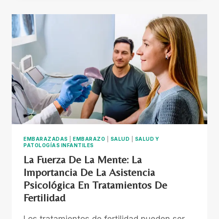
MEDITACIÓN
EN
LAS
ESCUELAS:
UNA
SOLUCIÓN
PARA
LA
SALUD
MENTAL
INFANTIL
EMBARAZADAS
|
EMBARAZO
|
SALUD
|
SALUD Y
PATOLOGÍAS INFANTILES
La Fuerza De La Mente: La
Importancia De La Asistencia
Psicológica En Tratamientos De
Fertilidad