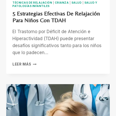
TÉCNICAS DE RELAJACIÓN
|
CRIANZA
|
SALUD
|
SALUD Y
PATOLOGÍAS INFANTILES
5 Estrategias Efectivas De Relajación
Para Niños Con TDAH
El Trastorno por Déficit de Atención e
Hiperactividad (TDAH) puede presentar
desafíos significativos tanto para los niños
que lo padecen…
5
LEER MÁS
ESTRATEGIAS
EFECTIVAS
DE
RELAJACIÓN
PARA
NIÑOS
CON
TDAH