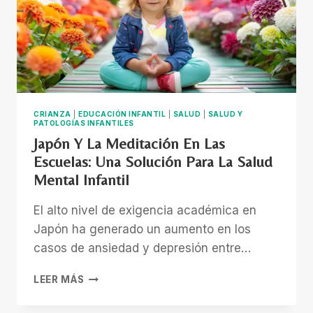
TEA
A
GESTIONAR
SUS
EMOCIONES
CRIANZA
|
EDUCACIÓN INFANTIL
|
SALUD
|
SALUD Y
PATOLOGÍAS INFANTILES
Japón Y La Meditación En Las
Escuelas: Una Solución Para La Salud
Mental Infantil
El alto nivel de exigencia académica en
Japón ha generado un aumento en los
casos de ansiedad y depresión entre…
JAPÓN
LEER MÁS
Y
LA