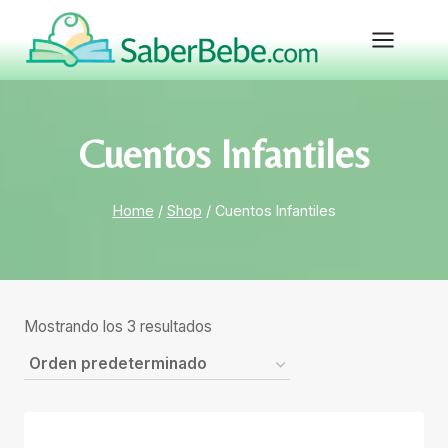
Skip
to
content
Cuentos Infantiles
Home
/
Shop
/
Cuentos Infantiles
Mostrando los 3 resultados