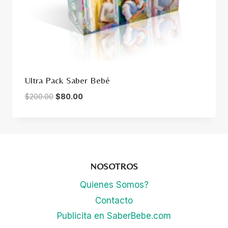
Ultra Pack Saber Bebé
El
El
$
200.00
$
80.00
precio
precio
original
actual
era:
es:
$200.00.
$80.00.
NOSOTROS
Quienes Somos?
Contacto
Publicita en SaberBebe.com