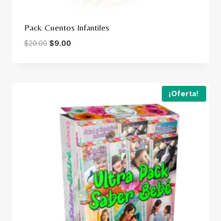
Pack Cuentos Infantiles
El
El
$
20.00
$
9.00
precio
precio
original
actual
era:
es:
$20.00.
$9.00.
¡Oferta!