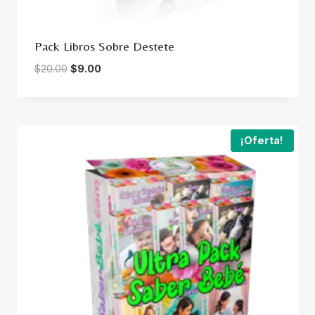
Pack Libros Sobre Destete
Original
Current
$
20.00
$
9.00
price
price
was:
is:
$20.00.
$9.00.
¡Oferta!