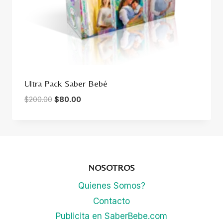
Ultra Pack Saber Bebé
Original
Current
$
200.00
$
80.00
price
price
was:
is:
$200.00.
$80.00.
NOSOTROS
Quienes Somos?
Contacto
Publicita en SaberBebe.com