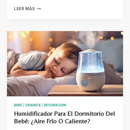
CÓMO
LEER MÁS
DECORAR
EL
CUARTO
DE
TU
HIJO
PARA
POTENCIAR
SU
DESARROLLO
MENTAL
Y
MOTOR
BEBÉ
|
CRIANZA
|
DECORACIÓN
Humidificador Para El Dormitorio Del
Bebé: ¿Aire Frío O Caliente?