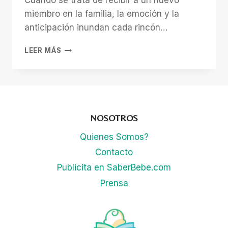
Cuando se trata de recibir a un nuevo
miembro en la familia, la emoción y la
anticipación inundan cada rincón…
DECORA
LEER MÁS
EL
CUARTO
DE
TU
BEBE
CON
NOSOTROS
ESTOS
SENCILLOS
Quienes Somos?
CONSEJOS
Contacto
Publicita en SaberBebe.com
Prensa