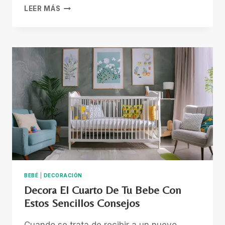
CONSEJOS
LEER MÁS
PARA
REFORZAR
LA
SEGURIDAD
EN
EL
HOGAR
Y
PREVENIR
ACCIDENTES
DOMÉSTICOS
BEBÉ
|
DECORACIÓN
Decora El Cuarto De Tu Bebe Con
Estos Sencillos Consejos