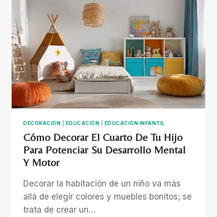
LIENZO
PARA
LOS
NIÑOS:
CUANDO
EL
HOGAR
TAMBIÉN
HABLA
SU
LENGUAJE
DECORACIÓN
|
EDUCACIÓN
|
EDUCACIÓN INFANTIL
Cómo Decorar El Cuarto De Tu Hijo
Para Potenciar Su Desarrollo Mental
Y Motor
Decorar la habitación de un niño va más
allá de elegir colores y muebles bonitos; se
trata de crear un…