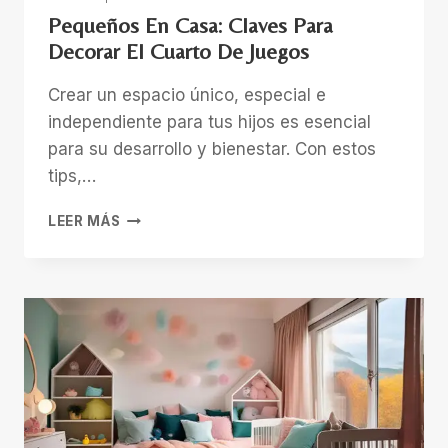
Pequeños En Casa: Claves Para
Decorar El Cuarto De Juegos
Crear un espacio único, especial e
independiente para tus hijos es esencial
para su desarrollo y bienestar. Con estos
tips,…
PEQUEÑOS
LEER MÁS
EN
CASA:
CLAVES
PARA
DECORAR
EL
CUARTO
DE
JUEGOS