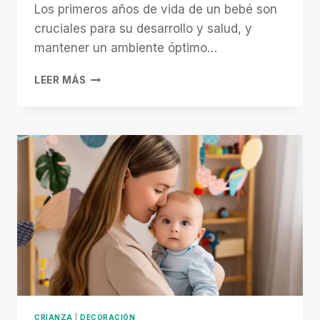
Los primeros años de vida de un bebé son
cruciales para su desarrollo y salud, y
mantener un ambiente óptimo…
HUMIDIFICADOR
LEER MÁS
PARA
EL
DORMITORIO
DEL
BEBÉ:
¿AIRE
FRÍO
O
CALIENTE?
CRIANZA
|
DECORACIÓN