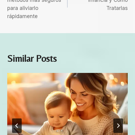
Entradas
i
k
er
para aliviarlo
Tratarlas
d
rápidamente
a
d
Similar Posts