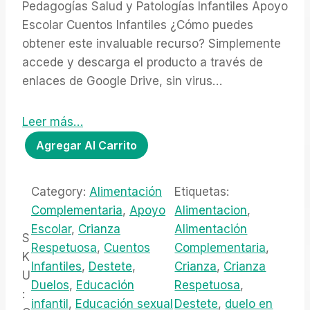
Pedagogías Salud y Patologías Infantiles Apoyo
Escolar Cuentos Infantiles ¿Cómo puedes
obtener este invaluable recurso? Simplemente
accede y descarga el producto a través de
enlaces de Google Drive, sin virus…
Leer más…
M
Agregar Al Carrito
u
e
Category:
Alimentación
Etiquetas:
s
Complementaria
, 
Apoyo
Alimentacion
, 
t
Escolar
, 
Crianza
Alimentación
r
S
Respetuosa
, 
Cuentos
Complementaria
, 
a
K
Infantiles
, 
Destete
, 
Crianza
, 
Crianza
G
U
Duelos
, 
Educación
Respetuosa
, 
R
:
infantil
, 
Educación sexual
Destete
, 
duelo en
A