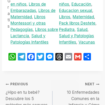
G
en niños
, 
Libros de
niños
, 
Educación
, 
T
r
Embarazadas
, 
Libros de
Educacion sexual
, 
I
a
Maternidad
, 
Libros
Libros
, 
Maternidad
, 
S
ti
Montessori y otras
Pack libros Destete
, 
S
s
Pedagogías
, 
Libros sobre
Pediatra
, 
Salud
, 
a
Lactancia
, 
Salud y
Salud y Patologías
b
Patologías Infantiles
Infantiles
, 
Vacunas
e
r
W
T
F
T
M
T
E
G
S
B
h
el
a
w
e
hr
m
m
h
e
b
at
e
c
itt
s
e
ail
ail
ar
é
s
gr
e
er
s
a
e
c
Navegación
A
a
b
e
d
PREVIOUS
NEXT
a
p
m
o
n
s
¿Hipo en tu bebé?
10 Enfermedades
n
De
Descubre los 5
Comunes en la
p
o
g
t
métodos más seguros
Infancia y Cómo