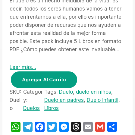
El duelo es un hecho ineludible de la vida, es
i
r
decir, todos los seres humanos vamos a tener
g
r
que enfrentarnos a ella, por ello es importante
i
e
poder disponer de recursos que nos ayuden a
n
n
afrontar esta realidad de la mejor forma
a
t
posible. Este pack incluye 5 Libros en formato
l
p
p
r
PDF ¿Cómo puedes obtener este invaluable…
r
i
i
c
Leer más…
c
e
P
e
i
Agregar Al Carrito
a
w
s
a
:
c
SKU:
Categor
Tags:
Duelo
, 
duelo en niños
, 
s
$
k
Duel
y:
Duelo en padres
, 
Duelo infantil
, 
:
9
l
o
Duelos
Libros
$
.
i
2
0
b
W
T
F
T
M
T
E
G
S
0
0
.
.
r