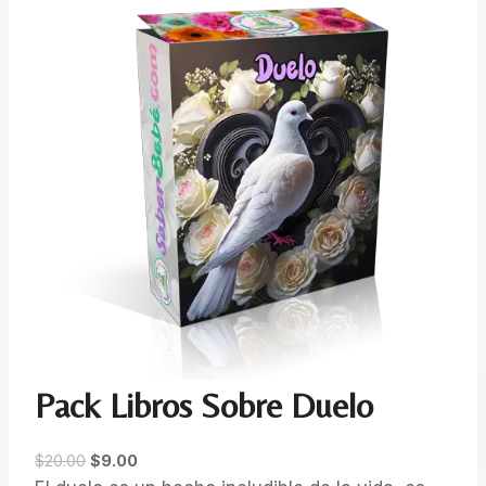
Pack Libros Sobre Duelo
O
C
$
20.00
$
9.00
r
u