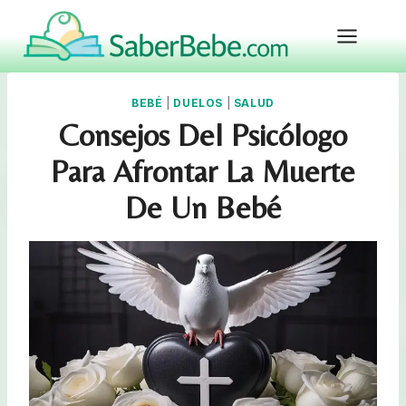
Skip
to
content
BEBÉ
|
DUELOS
|
SALUD
Consejos Del Psicólogo
Para Afrontar La Muerte
De Un Bebé