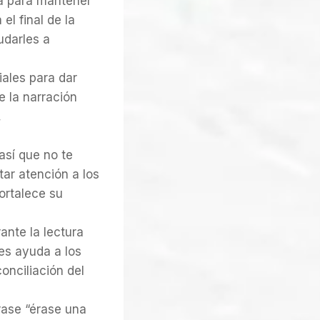
ra para mantener
el final de la
udarles a
iales para dar
e la narración
,
así que no te
tar atención a los
ortalece su
nte la lectura
res ayuda a los
conciliación del
rase “érase una