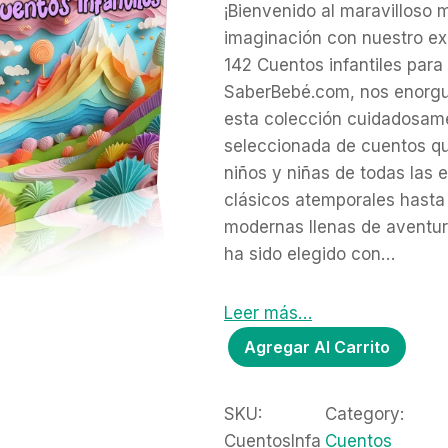
r
u
¡Bienvenido al maravilloso 
i
r
imaginación con nuestro ex
g
r
142 Cuentos infantiles para 
i
e
SaberBebé.com, nos enorgu
n
n
esta colección cuidadosam
a
t
seleccionada de cuentos q
l
p
p
r
niños y niñas de todas las
r
i
clásicos atemporales hasta 
i
c
modernas llenas de aventu
c
e
ha sido elegido con…
e
i
w
s
a
:
Leer más…
s
$
P
Agregar Al Carrito
:
9
a
$
.
c
2
0
SKU:
Category:
k
0
0
CuentosInfa
Cuentos
.
.
C