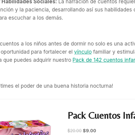
 Habilidades Sociales:
La narración de cuentos requier
ción y la paciencia, desarrollando así sus habilidades
ara escuchar a los demás.
cuentos a los niños antes de dormir no solo es una acti
oportunidad para fortalecer el
vínculo
familiar y estimul
da que puedes adquirir nuestro
Pack de 142 cuentos infan
times el poder de una buena historia nocturna!
Pack Cuentos Infa
O
C
$
20.00
$
9.00