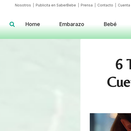
Skip
Nosotros
|
Publicita en SaberBebe
|
Prensa
|
Contacto
|
Cuenta
to
content
Home
Embarazo
Bebé
6 
Cue