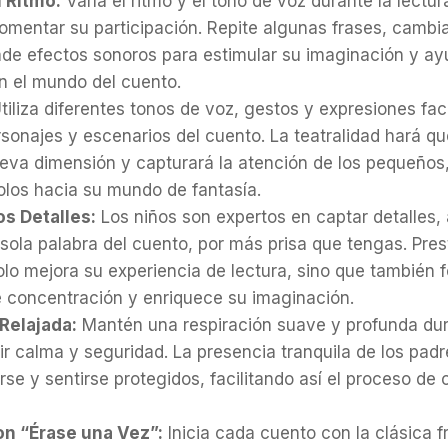
 Ritmo:
Varía el ritmo y el tono de voz durante la lectu
fomentar su participación. Repite algunas frases, cambia 
ade efectos sonoros para estimular su imaginación y ay
n el mundo del cuento.
tiliza diferentes tonos de voz, gestos y expresiones fac
rsonajes y escenarios del cuento. La teatralidad hará qu
eva dimensión y capturará la atención de los pequeños
olos hacia su mundo de fantasía.
os Detalles:
Los niños son expertos en captar detalles, 
 sola palabra del cuento, por más prisa que tengas. Pres
olo mejora su experiencia de lectura, sino que también f
 concentración y enriquece su imaginación.
Relajada:
Mantén una respiración suave y profunda dura
ir calma y seguridad. La presencia tranquila de los pad
arse y sentirse protegidos, facilitando así el proceso de 
n “Érase una Vez”:
Inicia cada cuento con la clásica f