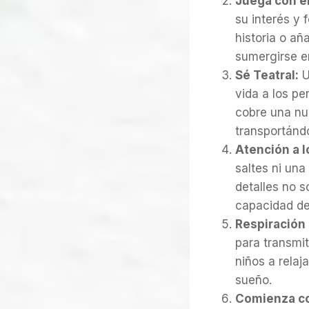
Juega con el
su interés y 
historia o añ
sumergirse e
Sé Teatral:
U
vida a los pe
cobre una nu
transportánd
Atención a l
saltes ni una
detalles no s
capacidad de
Respiración 
para transmit
niños a relaj
sueño.
Comienza co