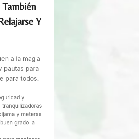
o También
Relajarse Y
en a la magia
y pautas para
e para todos.
eguridad y
 tranquilizadoras
 pijama y meterse
 buen grado la