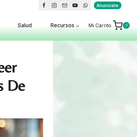
Anunciate
Salud
Recursos
Mi Carrito
0
eer
s De