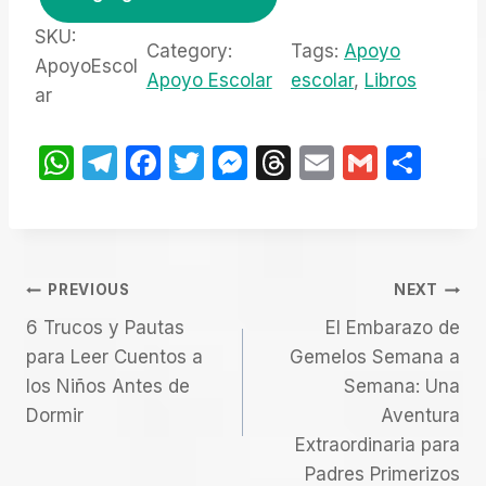
a
e
:
c
SKU:
r
$
Category:
Tags:
Apoyo
k
ApoyoEscol
a
9
Apoyo Escolar
escolar
, 
Libros
A
ar
:
.
$
0
p
2
0
o
W
T
F
T
M
T
E
G
S
0
.
y
h
el
a
w
e
hr
m
m
h
.
o
at
0
e
c
itt
s
e
ail
ail
ar
E
0
s
gr
e
er
s
a
e
s
.
Navegación
A
a
b
e
d
PREVIOUS
NEXT
c
p
m
o
n
s
6 Trucos y Pautas
o
El Embarazo de
De
para Leer Cuentos a
l
Gemelos Semana a
p
o
g
los Niños Antes de
a
Semana: Una
Entradas
k
er
Dormir
r
Aventura
c
Extraordinaria para
a
Padres Primerizos