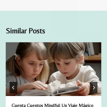
n
t
i
d
Similar Posts
a
d
Cuenta Cuentos Mindful: Un Viaje Mágico