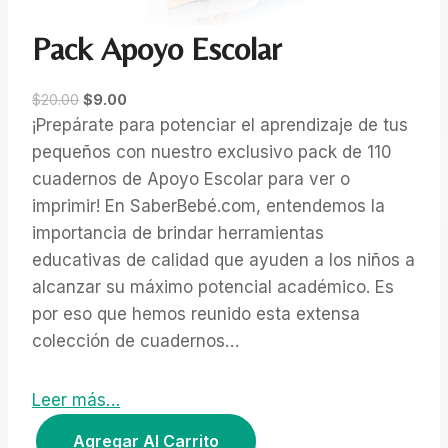
Pack Apoyo Escolar
E
E
$
20.00
$
9.00
l
l
¡Prepárate para potenciar el aprendizaje de tus
p
p
pequeños con nuestro exclusivo pack de 110
r
r
cuadernos de Apoyo Escolar para ver o
e
e
imprimir! En SaberBebé.com, entendemos la
c
c
importancia de brindar herramientas
i
i
educativas de calidad que ayuden a los niños a
o
o
o
a
alcanzar su máximo potencial académico. Es
r
c
por eso que hemos reunido esta extensa
i
t
colección de cuadernos…
g
u
i
a
n
l
Leer más…
a
e
P
Agregar Al Carrito
l
s