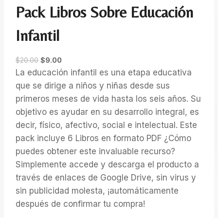
Pack Libros Sobre Educación
Infantil
E
E
$
20.00
$
9.00
l
l
La educación infantil es una etapa educativa
p
p
que se dirige a niños y niñas desde sus
r
r
primeros meses de vida hasta los seis años. Su
e
e
objetivo es ayudar en su desarrollo integral, es
c
c
decir, físico, afectivo, social e intelectual. Este
i
i
pack incluye 6 Libros en formato PDF ¿Cómo
o
o
o
a
puedes obtener este invaluable recurso?
r
c
Simplemente accede y descarga el producto a
i
t
través de enlaces de Google Drive, sin virus y
g
u
sin publicidad molesta, ¡automáticamente
i
a
después de confirmar tu compra!
n
l
a
e