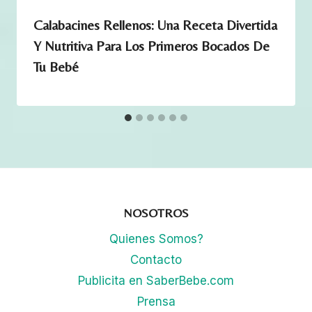
c
Calabacines Rellenos: Una Receta Divertida
a
Y Nutritiva Para Los Primeros Bocados De
n
Tu Bebé
t
i
d
a
d
NOSOTROS
Quienes Somos?
Contacto
Publicita en SaberBebe.com
Prensa