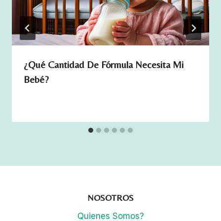
t
i
d
a
d
¿Qué Cantidad De Fórmula Necesita Mi
Bebé?
NOSOTROS
Quienes Somos?