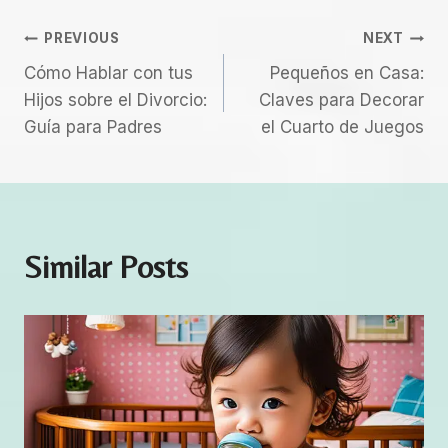
.
s
gr
e
er
s
a
e
s
0
Navegación
A
a
b
e
d
PREVIOUS
NEXT
s
0
p
m
o
n
s
Cómo Hablar con tus
o
Pequeños en Casa:
.
De
Hijos sobre el Divorcio:
b
Claves para Decorar
p
o
g
Guía para Padres
r
el Cuarto de Juegos
Entradas
k
er
e
D
e
s
Similar Posts
t
e
t
e
c
a
n