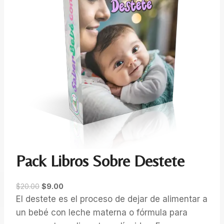
Pack Libros Sobre Destete
E
E
$
20.00
$
9.00
l
l
El destete es el proceso de dejar de alimentar a
p
p
un bebé con leche materna o fórmula para
r
r