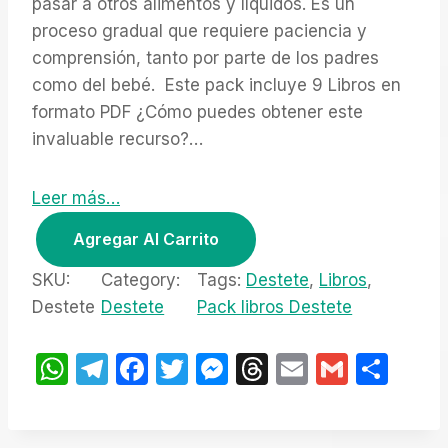
pasar a otros alimentos y líquidos. Es un
e
e
proceso gradual que requiere paciencia y
c
c
comprensión, tanto por parte de los padres
i
i
como del bebé. Este pack incluye 9 Libros en
o
o
o
a
formato PDF ¿Cómo puedes obtener este
r
c
invaluable recurso?…
i
t
g
u
Leer más…
i
a
P
n
l
Agregar Al Carrito
a
e
a
l
s
c
SKU:
Category:
Tags:
Destete
, 
Libros
, 
e
:
k
Destete
Destete
Pack libros Destete
r
$
l
a
9
i
W
T
F
T
M
T
E
G
S
:
.
$
0
b
h
el
a
w
e
hr
m
m
h
2
0
r
at
e
c
itt
s
e
ail
ail
ar
0
.
o