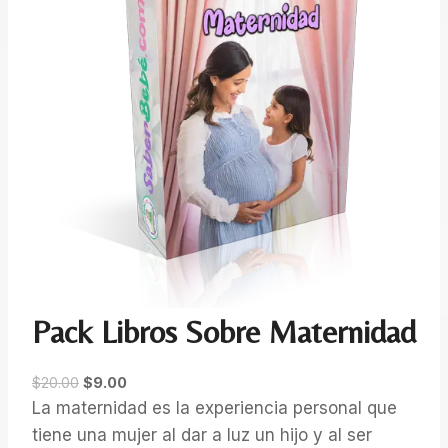
Pack Libros Sobre Maternidad
O
C
$
20.00
$
9.00
r
u
La maternidad es la experiencia personal que
i
r
tiene una mujer al dar a luz un hijo y al ser