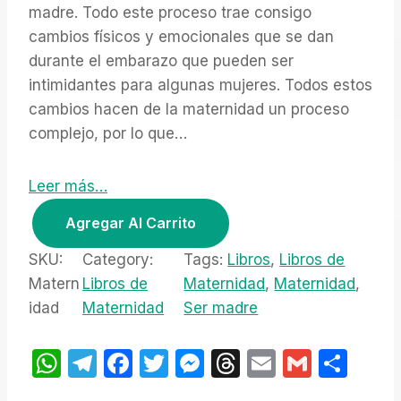
g
r
madre. Todo este proceso trae consigo
i
e
cambios físicos y emocionales que se dan
n
n
durante el embarazo que pueden ser
a
t
intimidantes para algunas mujeres. Todos estos
l
p
p
r
cambios hacen de la maternidad un proceso
r
i
complejo, por lo que…
i
c
c
e
Leer más…
e
i
P
w
s
Agregar Al Carrito
a
:
a
s
$
c
SKU:
Category:
Tags:
Libros
, 
Libros de
:
9
k
Matern
Libros de
Maternidad
, 
Maternidad
, 
$
.
l
idad
Maternidad
Ser madre
2
0
i
0
0
.
.
b
W
T
F
T
M
T
E
G
S
0
r
h
el
a
w
e
hr
m
m
h
0