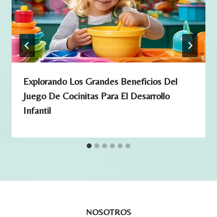
c
a
n
t
i
d
Explorando Los Grandes Beneficios Del
a
Juego De Cocinitas Para El Desarrollo
d
Infantil
NOSOTROS