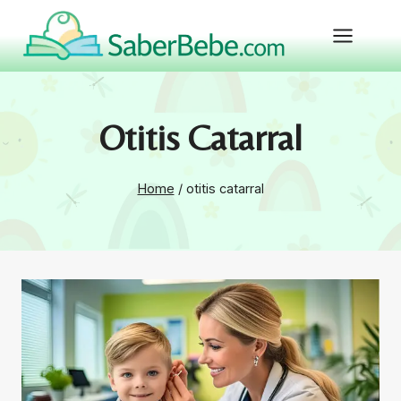
Skip
to
content
Otitis Catarral
Home
/
otitis catarral