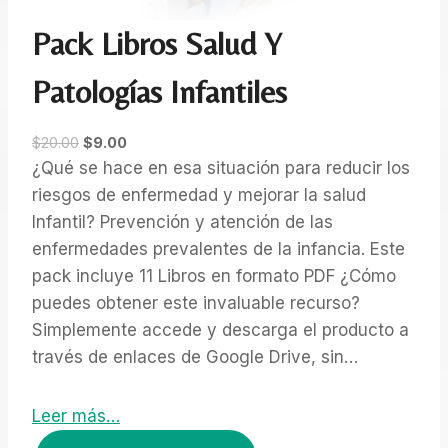
Pack Libros Salud Y
Patologías Infantiles
E
E
$
20.00
$
9.00
l
l
¿Qué se hace en esa situación para reducir los
p
p
riesgos de enfermedad y mejorar la salud
r
r
Infantil? Prevención y atención de las
e
e
enfermedades prevalentes de la infancia. Este
c
c
pack incluye 11 Libros en formato PDF ¿Cómo
i
i
puedes obtener este invaluable recurso?
o
o
o
a
Simplemente accede y descarga el producto a
r
c
través de enlaces de Google Drive, sin…
i
t
g
u
Leer más…
i
a
P
n
l