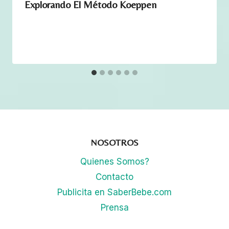
Explorando El Método Koeppen
e
s
c
a
n
t
i
d
a
d
NOSOTROS
Quienes Somos?
Contacto
Publicita en SaberBebe.com
Prensa