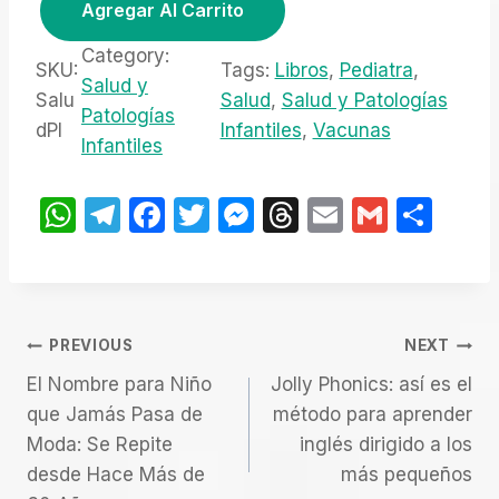
Agregar Al Carrito
a
e
a
l
s
c
Category:
e
:
SKU:
Tags:
Libros
, 
Pediatra
, 
k
Salud y
r
$
Salu
Salud
, 
Salud y Patologías
l
Patologías
a
9
dPI
Infantiles
, 
Vacunas
i
Infantiles
:
.
$
0
b
2
0
r
W
T
F
T
M
T
E
G
S
0
.
o
h
el
a
w
e
hr
m
m
h
.
s
at
0
e
c
itt
s
e
ail
ail
ar
S
0
s
gr
e
er
s
a
e
a
.
Navegación
A
a
b
e
d
PREVIOUS
NEXT
l
p
m
o
n
s
El Nombre para Niño
u
Jolly Phonics: así es el
De
que Jamás Pasa de
d
método para aprender
p
o
g
Moda: Se Repite
y
inglés dirigido a los
Entradas
k
er
desde Hace Más de
P
más pequeños