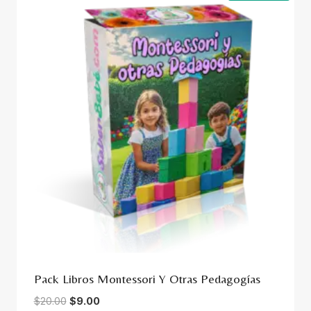
Pack Libros Montessori Y Otras Pedagogías
El
El
$
20.00
$
9.00