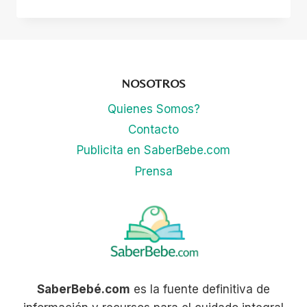
precio
precio
original
actual
era:
es:
$20.00.
$9.00.
NOSOTROS
Quienes Somos?
Contacto
Publicita en SaberBebe.com
Prensa
SaberBebé.com
es la fuente definitiva de