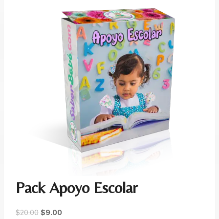
Pack Apoyo Escolar
E
E
$
20.00
$
9.00