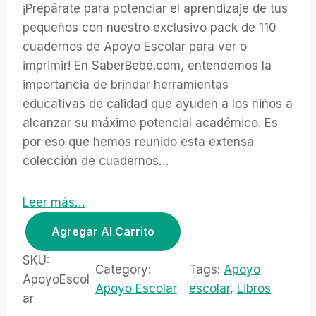
l
l
¡Prepárate para potenciar el aprendizaje de tus
p
p
pequeños con nuestro exclusivo pack de 110
r
r
cuadernos de Apoyo Escolar para ver o
e
e
imprimir! En SaberBebé.com, entendemos la
c
c
importancia de brindar herramientas
i
i
educativas de calidad que ayuden a los niños a
o
o
o
a
alcanzar su máximo potencial académico. Es
r
c
por eso que hemos reunido esta extensa
i
t
colección de cuadernos…
g
u
i
a
n
l
Leer más…
a
e
P
Agregar Al Carrito
l
s
a
e
:
c
SKU:
r
$
Category:
Tags:
Apoyo
k
ApoyoEscol
a
9
Apoyo Escolar
escolar
, 
Libros
A
ar
:
.
$
0
p