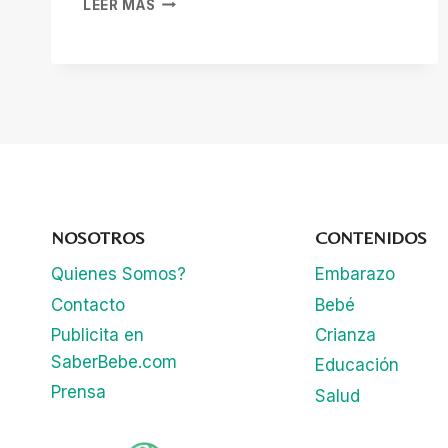
LEER MÁS
Y
LA
MEDITACIÓN
EN
LAS
ESCUELAS:
UNA
SOLUCIÓN
PARA
LA
SALUD
NOSOTROS
CONTENIDOS
MENTAL
Quienes Somos?
Embarazo
INFANTIL
Contacto
Bebé
Publicita en
Crianza
SaberBebe.com
Educación
Prensa
Salud