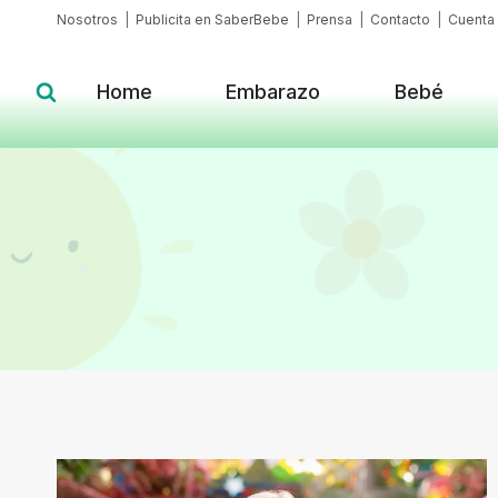
Skip
Nosotros
|
Publicita en SaberBebe
|
Prensa
|
Contacto
|
Cuenta
to
content
Home
Embarazo
Bebé