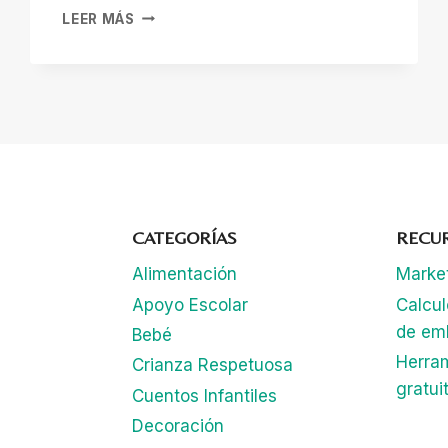
DESCUBRIENDO
LEER MÁS
EL
PODER
TRANSFORMADOR
DE
LA
MEDITACIÓN
PARA
NIÑOS
CATEGORÍAS
RECU
Alimentación
Marke
Apoyo Escolar
Calcu
de em
Bebé
Herra
Crianza Respetuosa
gratui
Cuentos Infantiles
Decoración