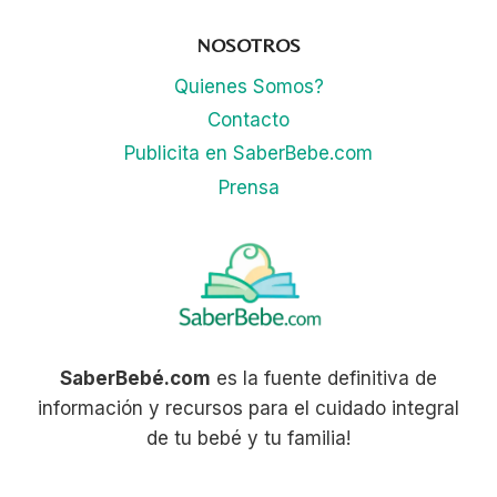
OTROS
NIÑOS!
NOSOTROS
DESCUBRE
EL
Quienes Somos?
PORQUÉ
Contacto
Y
CÓMO
Publicita en SaberBebe.com
MANEJARLO
Prensa
SaberBebé.com
es la fuente definitiva de
información y recursos para el cuidado integral
de tu bebé y tu familia!