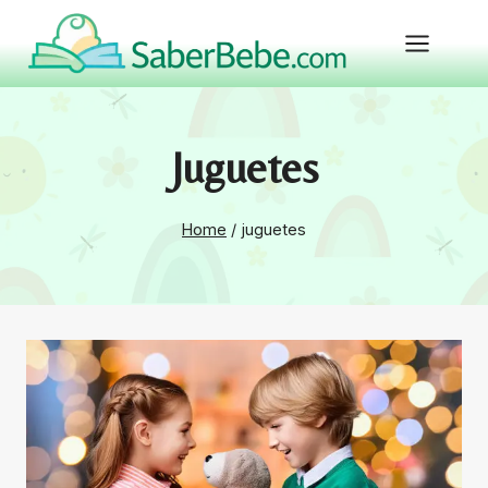
Skip
to
content
Juguetes
Home
/
juguetes