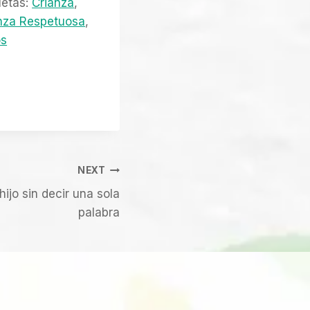
uetas:
Crianza
, 
nza Respetuosa
, 
os
NEXT
ijo sin decir una sola
palabra