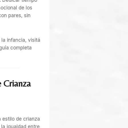
o. Dedicar tiempo
mocional de los
con pares, sin
a infancia, visitá
 guía completa
e Crianza
 estilo de crianza
 la igualdad entre