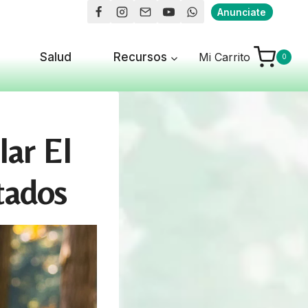
Anunciate
Salud
Recursos
Mi Carrito
0
ar El
tados