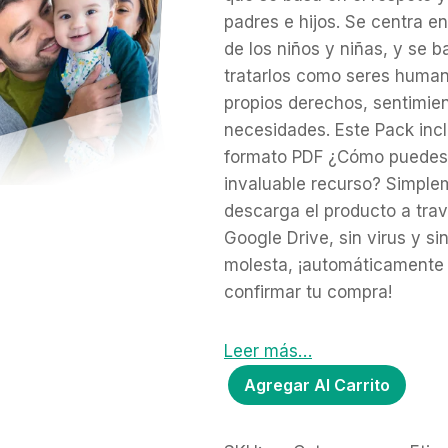
r
r
padres e hijos. Se centra e
e
e
de los niños y niñas, y se b
c
c
tratarlos como seres huma
i
i
propios derechos, sentimie
o
o
o
a
necesidades. Este Pack incl
r
c
formato PDF ¿Cómo puedes 
i
t
invaluable recurso? Simpl
g
u
descarga el producto a tra
i
a
Google Drive, sin virus y si
n
l
molesta, ¡automáticamente
a
e
l
s
confirmar tu compra!
e
:
r
$
Leer más…
a
9
P
:
.
Agregar Al Carrito
$
0
a
2
0
c