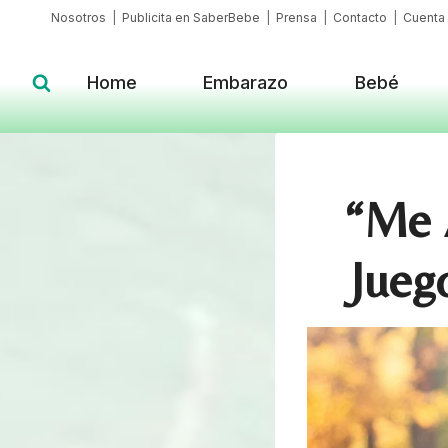
Skip
Nosotros
|
Publicita en SaberBebe
|
Prensa
|
Contacto
|
Cuenta
to
content
Home
Embarazo
Bebé
“Me 
Jueg