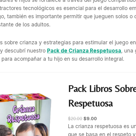
padres e hijos se fortalece a través del juego compartid
stractores tecnológicos es esencial para el desarrollo e
o, también es importante permitir que jueguen solos o 
tante de los adultos.
 sobre crianza y estrategias para estimular el juego en l
y descubrí nuestro
Pack de Crianza Respetuosa
, una
para acompañar a tu hijo en su desarrollo integral.
Pack Libros Sobr
Respetuosa
E
E
$
20.00
$
9.00
l
l
La crianza respetuosa es un
p
p
que se basa en el respeto y