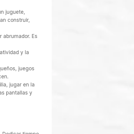
n juguete,
n construir,
r abrumador. Es
tividad y la
queños, juegos
cen.
ia, jugar en la
as pantallas y