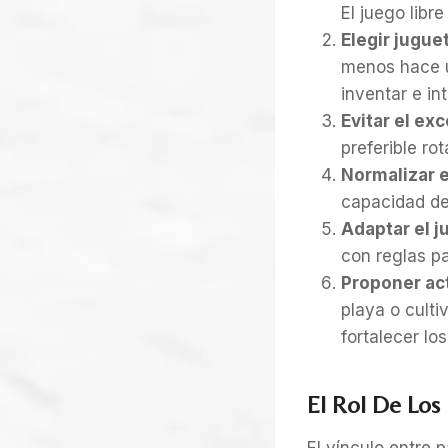
El juego libr
Elegir jugue
menos hace u
inventar e in
Evitar el ex
preferible ro
Normalizar e
capacidad de
Adaptar el j
con reglas p
Proponer acti
playa o culti
fortalecer lo
El Rol De Los 