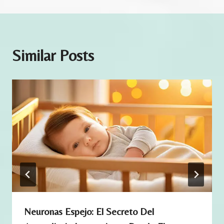
d
u
c
Similar Posts
a
c
i
ó
n
I
n
f
a
n
t
i
Neuronas Espejo: El Secreto Del
l