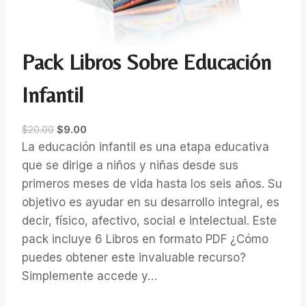
Pack Libros Sobre Educación
Infantil
O
C
$
20.00
$
9.00
r
u
La educación infantil es una etapa educativa
i
r
que se dirige a niños y niñas desde sus
g
r
primeros meses de vida hasta los seis años. Su
i
e
objetivo es ayudar en su desarrollo integral, es
n
n
decir, físico, afectivo, social e intelectual. Este
a
t
pack incluye 6 Libros en formato PDF ¿Cómo
l
p
p
r
puedes obtener este invaluable recurso?
r
i
Simplemente accede y…
i
c
c
e