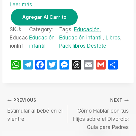
Leer más…
e
i
P
w
s
Agregar Al Carrito
a
:
a
s
$
c
SKU:
Category:
Tags:
Educación
, 
:
9
k
Educac
Educación
Educación infantil
, 
Libros
, 
$
.
l
ionInf
infantil
Pack libros Destete
2
0
i
0
0
.
.
b
W
T
F
T
M
T
E
G
S
0
r
h
el
a
w
e
hr
m
m
h
0
o
at
e
c
itt
s
e
ail
ail
ar
.
s
s
gr
e
er
s
a
e
s
Navegación
A
a
b
e
d
PREVIOUS
NEXT
o
p
m
o
n
s
Estimular al bebé en el
b
Cómo Hablar con tus
De
vientre
r
Hijos sobre el Divorcio:
p
o
g
e
Guía para Padres
Entradas
k
er
E