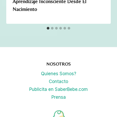
Aprendizaje Inconsciente Desde El
c
Nacimiento
a
n
t
i
d
a
d
NOSOTROS
Quienes Somos?
Contacto
Publicita en SaberBebe.com
Prensa