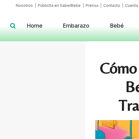
Skip
Nosotros
|
Publicita en SaberBebe
|
Prensa
|
Contacto
|
Cuenta
to
content
Home
Embarazo
Bebé
Cómo 
Be
Tra