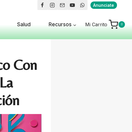
Anunciate
Salud
Recursos
Mi Carrito
0
co Con
 La
ción