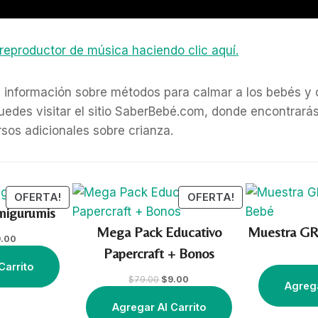
reproductor de música haciendo clic aquí.
 información sobre métodos para calmar a los bebés y 
 puedes visitar el sitio SaberBebé.com, donde encontrará
sos adicionales sobre crianza.
P
P
OFERTA!
OFERTA!
migurumis
R
R
O
O
Mega Pack Educativo
Muestra GR
C
9.00
D
D
Papercraft + Bonos
u
U
U
r
Carrito
C
C
r
O
C
$
79.00
$
9.00
Agrega
e
r
u
T
T
n
i
r
Agregar Al Carrito
O
O