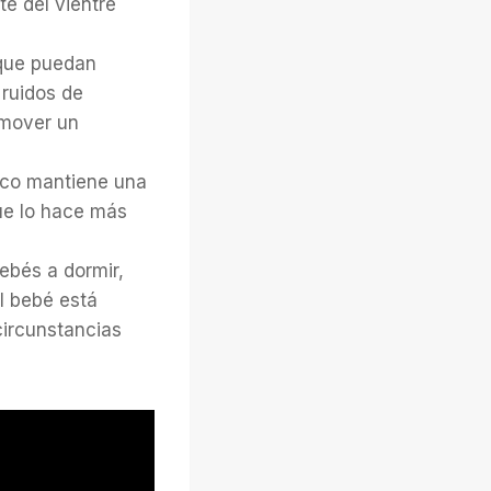
e del vientre
 que puedan
 ruidos de
omover un
anco mantiene una
ue lo hace más
bebés a dormir,
l bebé está
circunstancias