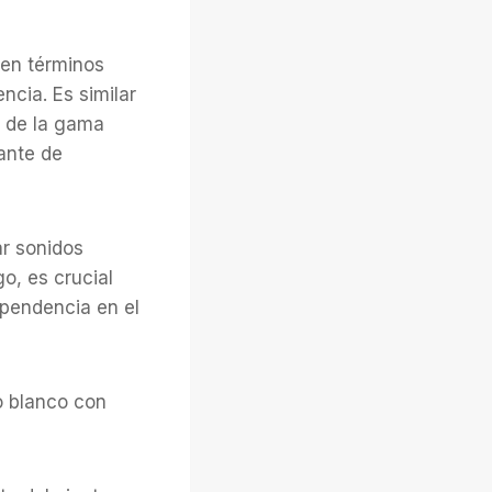
 en términos
ncia. Es similar
s de la gama
ante de
ar sonidos
o, es crucial
ependencia en el
o blanco con