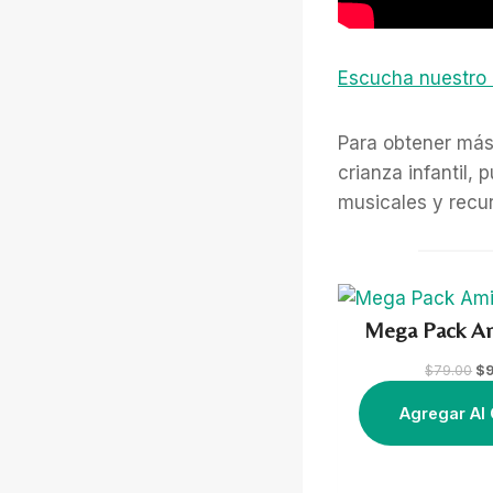
Escucha nuestro 
Para obtener más
crianza infantil,
musicales y recur
Mega Pack A
O
$
79.00
$
r
i
Agregar Al 
g
i
n