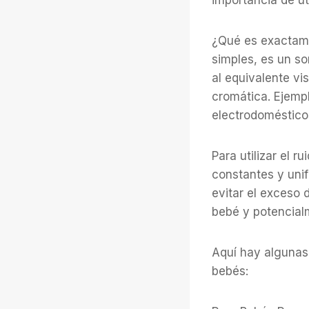
importancia de ut
¿Qué es exactamen
simples, es un so
al equivalente vi
cromática. Ejemp
electrodomésticos
Para utilizar el 
constantes y unif
evitar el exceso
bebé y potencialm
Aquí hay algunas 
bebés: