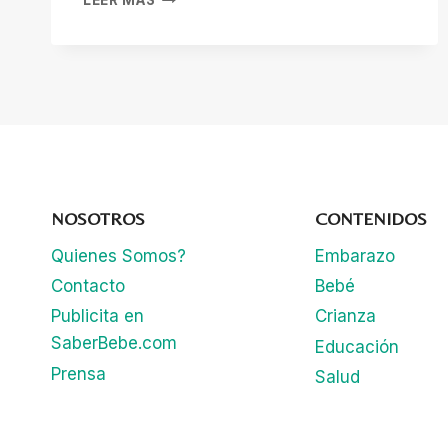
DE
SALUD
MENTAL
PARA
EL
REGRESO
A
CLASES:
5
CONSEJOS
NOSOTROS
CONTENIDOS
PARA
PADRES
Quienes Somos?
Embarazo
Contacto
Bebé
Publicita en
Crianza
SaberBebe.com
Educación
Prensa
Salud