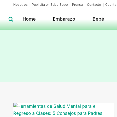
Skip
Nosotros
|
Publicita en SaberBebe
|
Prensa
|
Contacto
|
Cuenta
to
content
Home
Embarazo
Bebé