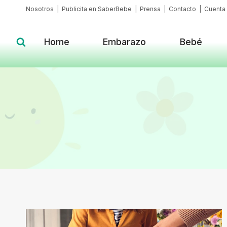
Skip
Nosotros
|
Publicita en SaberBebe
|
Prensa
|
Contacto
|
Cuenta
to
content
Home
Embarazo
Bebé