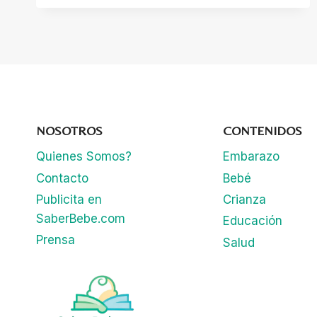
ROPA
DE
TU
HIJO
CON
ESTAS
IDEAS
CREATIVAS!
NOSOTROS
CONTENIDOS
Quienes Somos?
Embarazo
Contacto
Bebé
Publicita en
Crianza
SaberBebe.com
Educación
Prensa
Salud